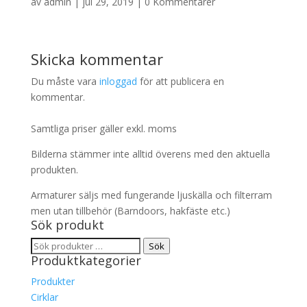
av
admin
|
jul 29, 2019
|
0 Kommentarer
Skicka kommentar
Du måste vara
inloggad
för att publicera en
kommentar.
Samtliga priser gäller exkl. moms
Bilderna stämmer inte alltid överens med den aktuella
produkten.
Armaturer säljs med fungerande ljuskälla och filterram
men utan tillbehör (Barndoors, hakfäste etc.)
Sök produkt
Sök
Sök
Produktkategorier
efter:
Produkter
Cirklar