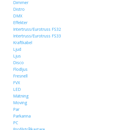
Dimmer
Distro
DMX
Effekter
Intertruss/Eurotruss FS32
Intertruss/Eurotruss FS33
Kraftkabel
Ljud
Ljus
Disco
Flodljus
Fresnell
FVX
LED
Mätning
Moving
Par
Parkanna
PC
Profilstrålkastare