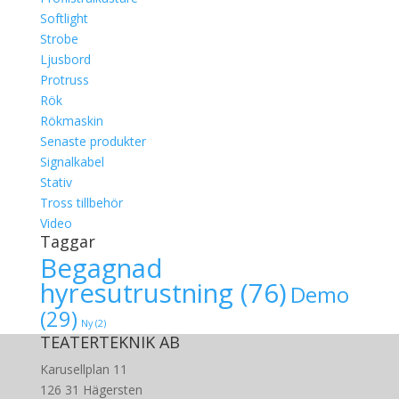
Softlight
Strobe
Ljusbord
Protruss
Rök
Rökmaskin
Senaste produkter
Signalkabel
Stativ
Tross tillbehör
Video
Taggar
Begagnad
hyresutrustning
(76)
Demo
(29)
Ny
(2)
TEATERTEKNIK AB
Karusellplan 11
126 31 Hägersten