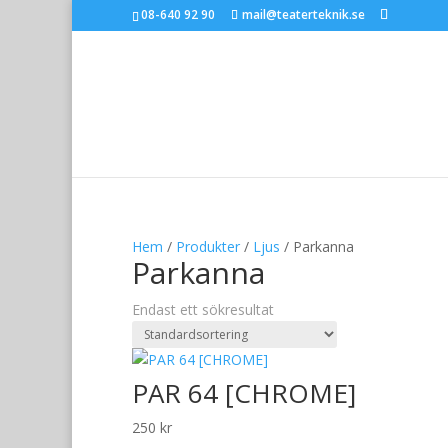
08-640 92 90
mail@teaterteknik.se
Hem
/
Produkter
/
Ljus
/ Parkanna
Parkanna
Endast ett sökresultat
PAR 64 [CHROME]
250
kr