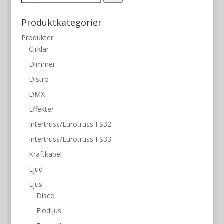
efter:
Produktkategorier
Produkter
Cirklar
Dimmer
Distro
DMX
Effekter
Intertruss/Eurotruss FS32
Intertruss/Eurotruss FS33
Kraftkabel
Ljud
Ljus
Disco
Flodljus