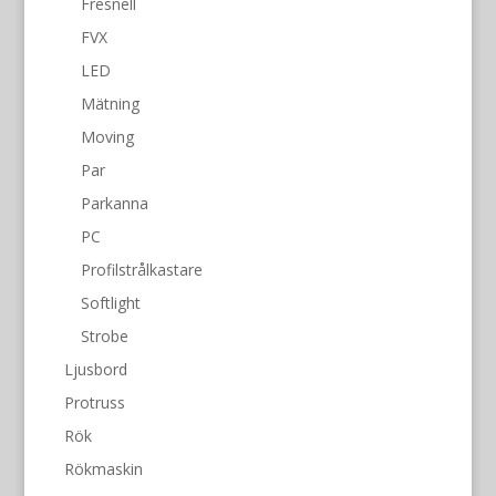
Fresnell
FVX
LED
Mätning
Moving
Par
Parkanna
PC
Profilstrålkastare
Softlight
Strobe
Ljusbord
Protruss
Rök
Rökmaskin