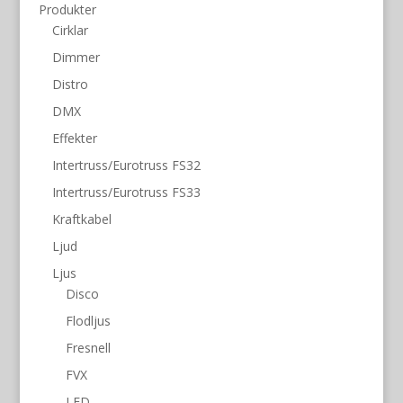
Produkter
Cirklar
Dimmer
Distro
DMX
Effekter
Intertruss/Eurotruss FS32
Intertruss/Eurotruss FS33
Kraftkabel
Ljud
Ljus
Disco
Flodljus
Fresnell
FVX
LED