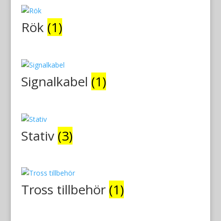
Rök
(1)
Signalkabel
(1)
Stativ
(3)
Tross tillbehör
(1)