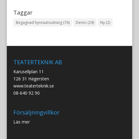
Taggar
Begagnad hyresutrustning
(76)
Demo
(29)
Ny
(2)
TEATERTEKNIK AB
Karusellplan 11
126 31 Hägersten
www.teaterteknik.se
08-640 92 90
Försäljningvillkor
Läs mer