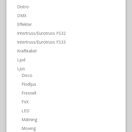
Distro
DMX
Effekter
Intertruss/Eurotruss FS32
Intertruss/Eurotruss FS33
Kraftkabel
Ljud
Ljus
Disco
Flodljus
Fresnell
FVX
LED
Mätning
Moving