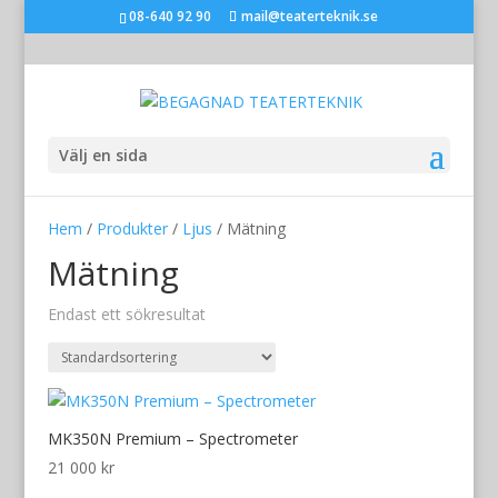
08-640 92 90
mail@teaterteknik.se
Välj en sida
Hem
/
Produkter
/
Ljus
/ Mätning
Mätning
Endast ett sökresultat
MK350N Premium – Spectrometer
21 000
kr