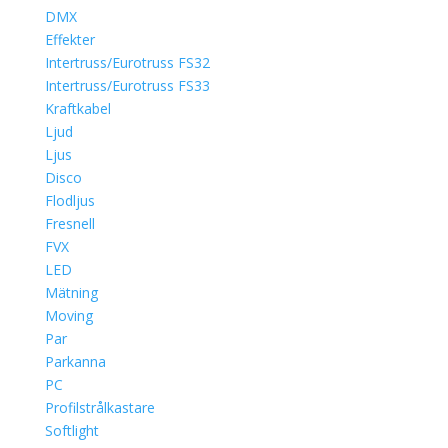
DMX
Effekter
Intertruss/Eurotruss FS32
Intertruss/Eurotruss FS33
Kraftkabel
Ljud
Ljus
Disco
Flodljus
Fresnell
FVX
LED
Mätning
Moving
Par
Parkanna
PC
Profilstrålkastare
Softlight