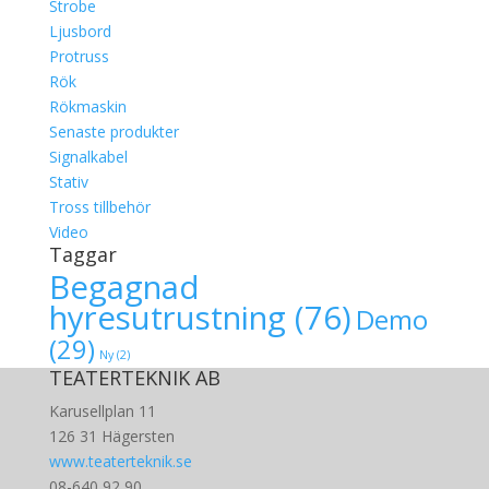
Strobe
Ljusbord
Protruss
Rök
Rökmaskin
Senaste produkter
Signalkabel
Stativ
Tross tillbehör
Video
Taggar
Begagnad
hyresutrustning
(76)
Demo
(29)
Ny
(2)
TEATERTEKNIK AB
Karusellplan 11
126 31 Hägersten
www.teaterteknik.se
08-640 92 90