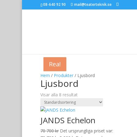
08-640 92 90
mail@teaterteknik.se
Rea!
Rea!
Rea!
Rea!
Rea!
Hem
/
Produkter
/ Ljusbord
Ljusbord
Visar alla 8 resultat
JANDS Echelon
70 700
kr
Det ursprungliga priset var: