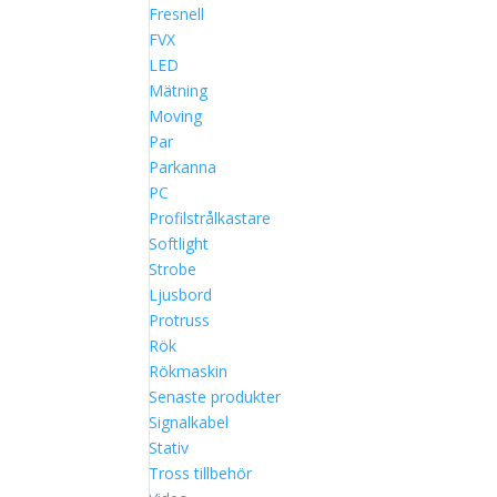
Fresnell
FVX
LED
Mätning
Moving
Par
Parkanna
PC
Profilstrålkastare
Softlight
Strobe
Ljusbord
Protruss
Rök
Rökmaskin
Senaste produkter
Signalkabel
Stativ
Tross tillbehör