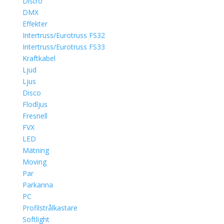
Distro
DMX
Effekter
Intertruss/Eurotruss FS32
Intertruss/Eurotruss FS33
Kraftkabel
Ljud
Ljus
Disco
Flodljus
Fresnell
FVX
LED
Mätning
Moving
Par
Parkanna
PC
Profilstrålkastare
Softlight