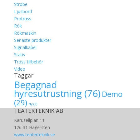
Strobe
Ljusbord
Protruss
Rök
Rökmaskin
Senaste produkter
Signalkabel
Stativ
Tross tillbehör
Video
Taggar
Begagnad
hyresutrustning
(76)
Demo
(29)
Ny
(2)
TEATERTEKNIK AB
Karusellplan 11
126 31 Hägersten
www.teaterteknik.se