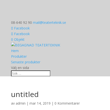
08-640 92 90
mail@teaterteknik.se
Facebook
Facebook
0 Objekt
Hem
Produkter
Senaste produkter
Välj en sida
untitled
av
admin
|
mar 14, 2019
|
0 Kommentarer