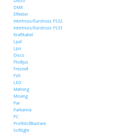
Distro
DMX
Effekter
Intertruss/Eurotruss FS32
Intertruss/Eurotruss FS33
Kraftkabel
Ljud
Ljus
Disco
Flodljus
Fresnell
FVX
LED
Mätning
Moving
Par
Parkanna
PC
Profilstrålkastare
Softlight