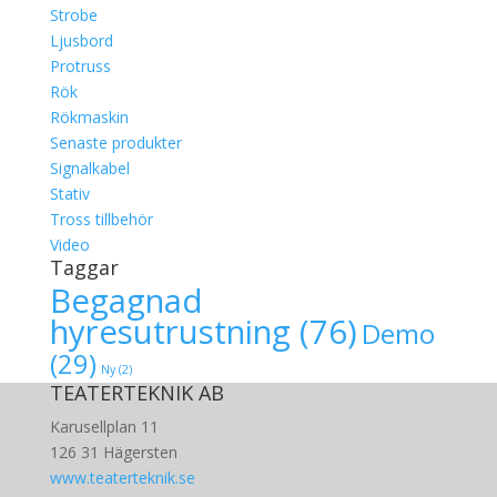
Strobe
Ljusbord
Protruss
Rök
Rökmaskin
Senaste produkter
Signalkabel
Stativ
Tross tillbehör
Video
Taggar
Begagnad
hyresutrustning
(76)
Demo
(29)
Ny
(2)
TEATERTEKNIK AB
Karusellplan 11
126 31 Hägersten
www.teaterteknik.se