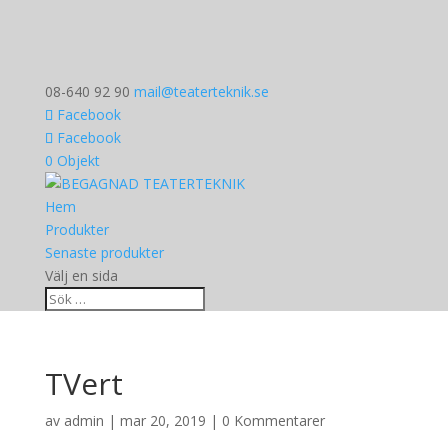
08-640 92 90
mail@teaterteknik.se
Facebook
Facebook
0 Objekt
Hem
Produkter
Senaste produkter
Välj en sida
TVert
av
admin
|
mar 20, 2019
|
0 Kommentarer