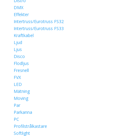
Distro
DMX
Effekter
Intertruss/Eurotruss FS32
Intertruss/Eurotruss FS33
Kraftkabel
Ljud
Ljus
Disco
Flodljus
Fresnell
FVX
LED
Mätning
Moving
Par
Parkanna
PC
Profilstrålkastare
Softlight