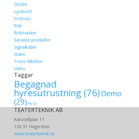
Strobe
Ljusbord
Protruss
Rök
Rökmaskin
Senaste produkter
Signalkabel
Stativ
Tross tillbehör
Video
Taggar
Begagnad
hyresutrustning
(76)
Demo
(29)
Ny
(2)
TEATERTEKNIK AB
Karusellplan 11
126 31 Hägersten
www.teaterteknik.se