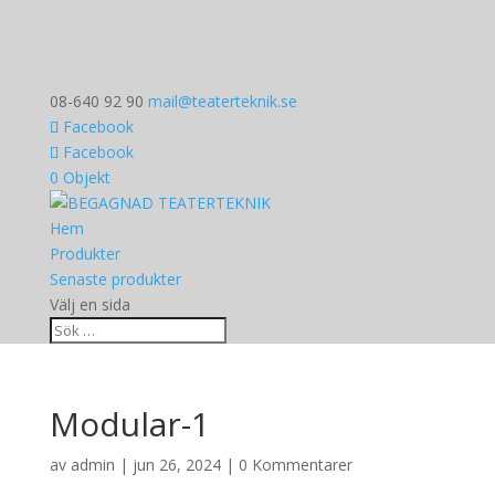
08-640 92 90
mail@teaterteknik.se
Facebook
Facebook
0 Objekt
Hem
Produkter
Senaste produkter
Välj en sida
Modular-1
av
admin
|
jun 26, 2024
|
0 Kommentarer