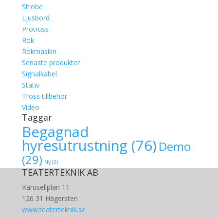
Strobe
Ljusbord
Protruss
Rök
Rökmaskin
Senaste produkter
Signalkabel
Stativ
Tross tillbehör
Video
Taggar
Begagnad
hyresutrustning
(76)
Demo
(29)
Ny
(2)
TEATERTEKNIK AB
Karusellplan 11
126 31 Hägersten
www.teaterteknik.se