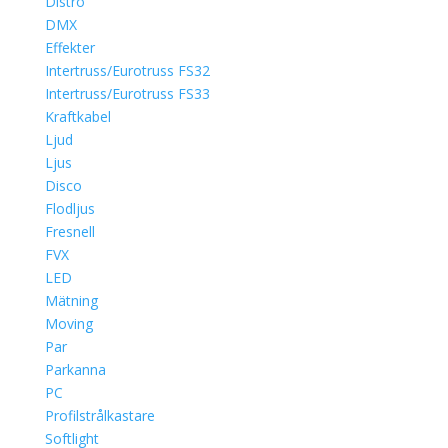
Distro
DMX
Effekter
Intertruss/Eurotruss FS32
Intertruss/Eurotruss FS33
Kraftkabel
Ljud
Ljus
Disco
Flodljus
Fresnell
FVX
LED
Mätning
Moving
Par
Parkanna
PC
Profilstrålkastare
Softlight