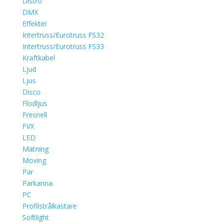
Distro
DMX
Effekter
Intertruss/Eurotruss FS32
Intertruss/Eurotruss FS33
Kraftkabel
Ljud
Ljus
Disco
Flodljus
Fresnell
FVX
LED
Mätning
Moving
Par
Parkanna
PC
Profilstrålkastare
Softlight