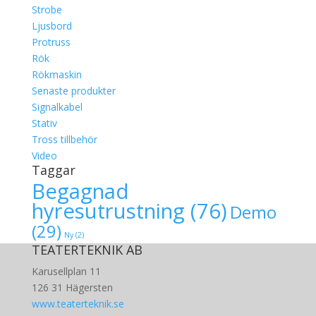
Strobe
Ljusbord
Protruss
Rök
Rökmaskin
Senaste produkter
Signalkabel
Stativ
Tross tillbehör
Video
Taggar
Begagnad
hyresutrustning
(76)
Demo
(29)
Ny
(2)
TEATERTEKNIK AB
Karusellplan 11
126 31 Hägersten
www.teaterteknik.se