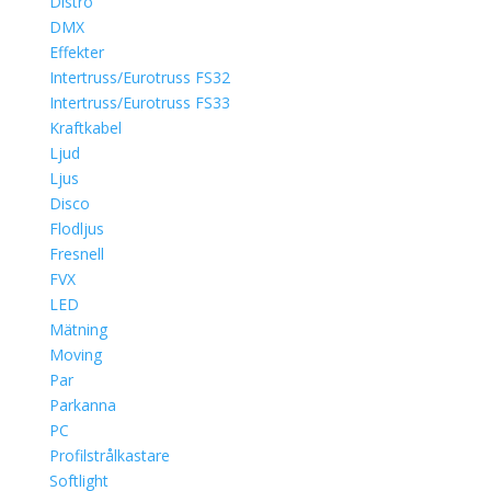
Distro
DMX
Effekter
Intertruss/Eurotruss FS32
Intertruss/Eurotruss FS33
Kraftkabel
Ljud
Ljus
Disco
Flodljus
Fresnell
FVX
LED
Mätning
Moving
Par
Parkanna
PC
Profilstrålkastare
Softlight