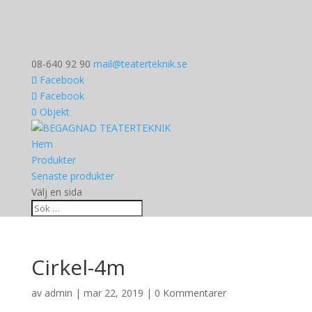
08-640 92 90
mail@teaterteknik.se
Facebook
Facebook
0 Objekt
Hem
Produkter
Senaste produkter
Välj en sida
Cirkel-4m
av
admin
|
mar 22, 2019
|
0 Kommentarer