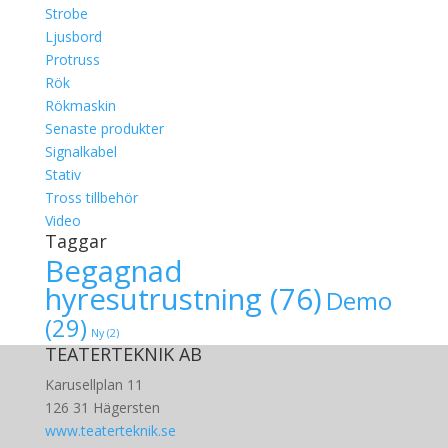
Strobe
Ljusbord
Protruss
Rök
Rökmaskin
Senaste produkter
Signalkabel
Stativ
Tross tillbehör
Video
Taggar
Begagnad
hyresutrustning
(76)
Demo
(29)
Ny
(2)
TEATERTEKNIK AB
Karusellplan 11
126 31 Hägersten
www.teaterteknik.se