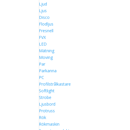
Ljud
Ljus
Disco
Flodljus
Fresnell
FVX
LED
Mätning
Moving
Par
Parkanna
PC
Profilstrålkastare
Softlight
Strobe
Ljusbord
Protruss
Rök
Rökmaskin