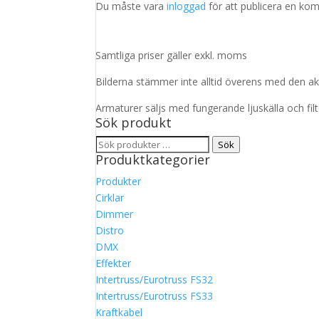
Du måste vara
inloggad
för att publicera en ko
Samtliga priser gäller exkl. moms
Bilderna stämmer inte alltid överens med den ak
Armaturer säljs med fungerande ljuskälla och fil
Sök produkt
Sök
Sök
Produktkategorier
efter:
Produkter
Cirklar
Dimmer
Distro
DMX
Effekter
Intertruss/Eurotruss FS32
Intertruss/Eurotruss FS33
Kraftkabel