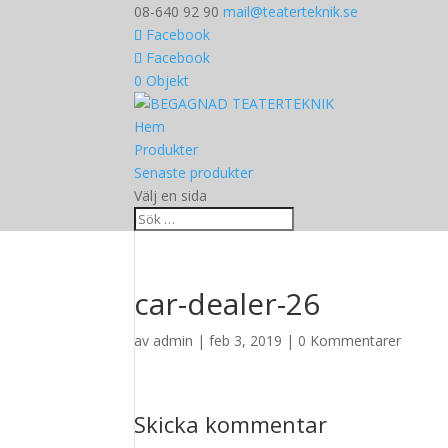
08-640 92 90
mail@teaterteknik.se
Facebook
Facebook
0 Objekt
Hem
Produkter
Senaste produkter
Välj en sida
car-dealer-26
av
admin
|
feb 3, 2019
|
0 Kommentarer
Skicka kommentar