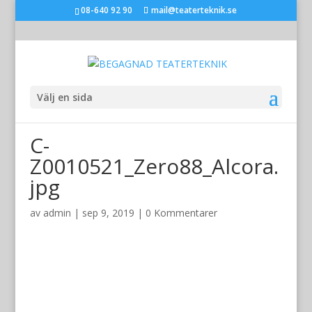
08-640 92 90
mail@teaterteknik.se
Välj en sida
C-
Z0010521_Zero88_Alcora.
jpg
av
admin
|
sep 9, 2019
|
0 Kommentarer