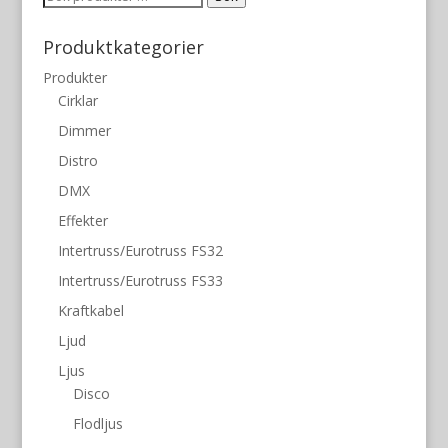
efter:
Produktkategorier
Produkter
Cirklar
Dimmer
Distro
DMX
Effekter
Intertruss/Eurotruss FS32
Intertruss/Eurotruss FS33
Kraftkabel
Ljud
Ljus
Disco
Flodljus