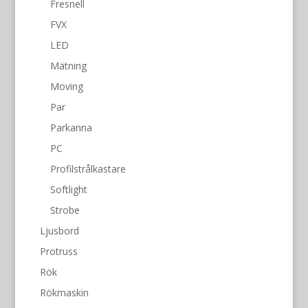
Fresnell
FVX
LED
Mätning
Moving
Par
Parkanna
PC
Profilstrålkastare
Softlight
Strobe
Ljusbord
Protruss
Rök
Rökmaskin