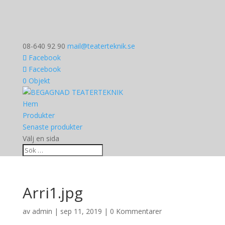
08-640 92 90
mail@teaterteknik.se
Facebook
Facebook
0 Objekt
Hem
Produkter
Senaste produkter
Välj en sida
Arri1.jpg
av
admin
|
sep 11, 2019
|
0 Kommentarer