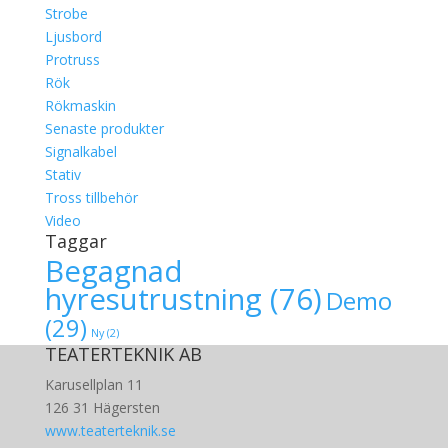
Strobe
Ljusbord
Protruss
Rök
Rökmaskin
Senaste produkter
Signalkabel
Stativ
Tross tillbehör
Video
Taggar
Begagnad
hyresutrustning
(76)
Demo
(29)
Ny
(2)
TEATERTEKNIK AB
Karusellplan 11
126 31 Hägersten
www.teaterteknik.se