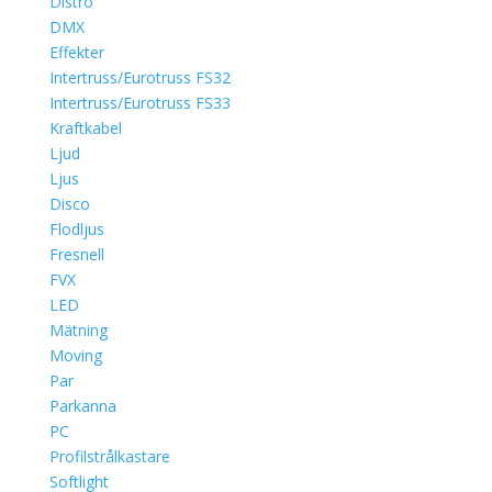
Distro
DMX
Effekter
Intertruss/Eurotruss FS32
Intertruss/Eurotruss FS33
Kraftkabel
Ljud
Ljus
Disco
Flodljus
Fresnell
FVX
LED
Mätning
Moving
Par
Parkanna
PC
Profilstrålkastare
Softlight