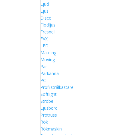
Ljud
Ljus
Disco
Flodljus
Fresnell
FVX
LED
Mätning
Moving
Par
Parkanna
PC
Profilstrålkastare
Softlight
Strobe
Ljusbord
Protruss
Rök
Rökmaskin