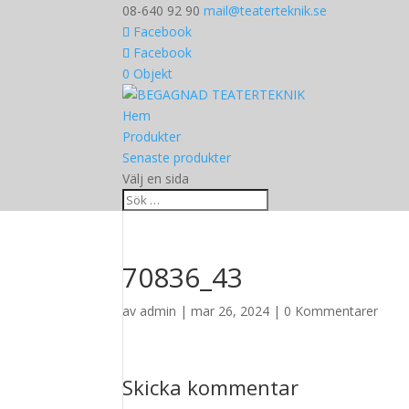
08-640 92 90
mail@teaterteknik.se
Facebook
Facebook
0 Objekt
Hem
Produkter
Senaste produkter
Välj en sida
70836_43
av
admin
|
mar 26, 2024
|
0 Kommentarer
Skicka kommentar