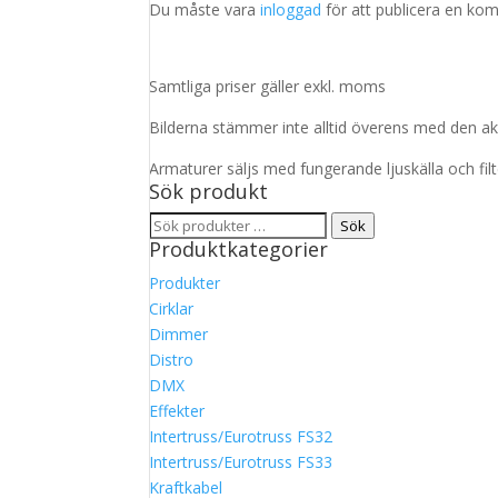
Du måste vara
inloggad
för att publicera en ko
Samtliga priser gäller exkl. moms
Bilderna stämmer inte alltid överens med den ak
Armaturer säljs med fungerande ljuskälla och fil
Sök produkt
Sök
Sök
Produktkategorier
efter:
Produkter
Cirklar
Dimmer
Distro
DMX
Effekter
Intertruss/Eurotruss FS32
Intertruss/Eurotruss FS33
Kraftkabel