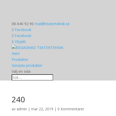
08-640 92 90
mail@teaterteknik.se
Facebook
Facebook
0 Objekt
Hem
Produkter
Senaste produkter
Välj en sida
240
av
admin
|
mar 22, 2019
|
0 Kommentarer