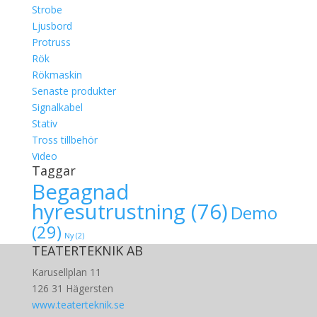
Strobe
Ljusbord
Protruss
Rök
Rökmaskin
Senaste produkter
Signalkabel
Stativ
Tross tillbehör
Video
Taggar
Begagnad
hyresutrustning
(76)
Demo
(29)
Ny
(2)
TEATERTEKNIK AB
Karusellplan 11
126 31 Hägersten
www.teaterteknik.se