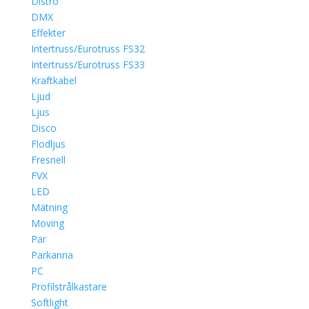
Distro
DMX
Effekter
Intertruss/Eurotruss FS32
Intertruss/Eurotruss FS33
Kraftkabel
Ljud
Ljus
Disco
Flodljus
Fresnell
FVX
LED
Mätning
Moving
Par
Parkanna
PC
Profilstrålkastare
Softlight