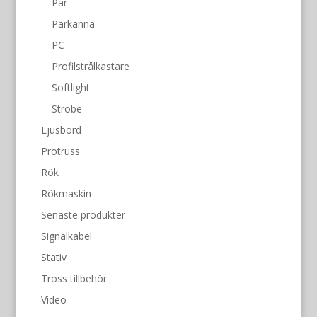
Par
Parkanna
PC
Profilstrålkastare
Softlight
Strobe
Ljusbord
Protruss
Rök
Rökmaskin
Senaste produkter
Signalkabel
Stativ
Tross tillbehör
Video