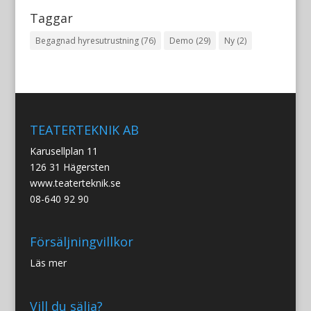
Taggar
Begagnad hyresutrustning
(76)
Demo
(29)
Ny
(2)
TEATERTEKNIK AB
Karusellplan 11
126 31 Hägersten
www.teaterteknik.se
08-640 92 90
Försäljningvillkor
Läs mer
Vill du sälja?