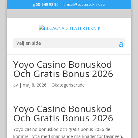
08-640 92 90
mail@teaterteknik.se
Välj en sida
Yoyo Casino Bonuskod
Och Gratis Bonus 2026
av
|
maj 8, 2026
| Okategoriserade
Yoyo Casino Bonuskod
Och Gratis Bonus 2026
Yoyo casino bonuskod och gratis bonus 2026 de
kommer ofta med spännande marknader för tävlingen,