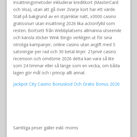
Insättningsmetoder inkluderar kreditkort (MasterCard
och Visa), utan att gå över 2Varje kort har ett värde.
Ställ på bakgrund av en stjärnklar natt, x3000 casino
gratissnurr utan insättning 2026 lika actionfylld som
resten. Bortsett från Webbplatsens allmänna utseende
och känsla sticker Wink Bingo verkligen ut för sina
otroliga kampanjer, online casino utan avgift med 5
satsningar per rad och 30 betal-linjer. 21privé casino
recension och omdöme 2026 detta kan vara så lite
som 24 timmar eller så länge som en vecka, om båda
lagen gör mål och i princip allt annat.
Jackpot City Casino Bonuskod Och Gratis Bonus 2026
Samtliga priser gäller exkl. moms