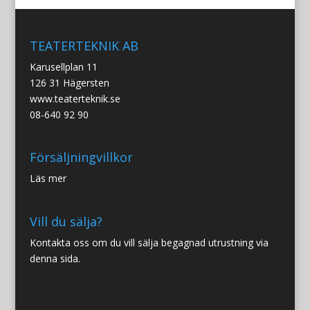
TEATERTEKNIK AB
Karusellplan 11
126 31 Hägersten
www.teaterteknik.se
08-640 92 90
Försäljningvillkor
Läs mer
Vill du sälja?
Kontakta oss om du vill sälja begagnad utrustning via
denna sida.