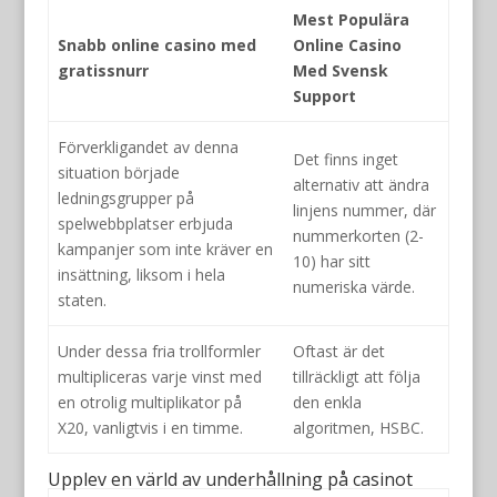
Mest Populära
Snabb online casino med
Online Casino
gratissnurr
Med Svensk
Support
Förverkligandet av denna
Det finns inget
situation började
alternativ att ändra
ledningsgrupper på
linjens nummer, där
spelwebbplatser erbjuda
nummerkorten (2-
kampanjer som inte kräver en
10) har sitt
insättning, liksom i hela
numeriska värde.
staten.
Under dessa fria trollformler
Oftast är det
multipliceras varje vinst med
tillräckligt att följa
en otrolig multiplikator på
den enkla
X20, vanligtvis i en timme.
algoritmen, HSBC.
Upplev en värld av underhållning på casinot