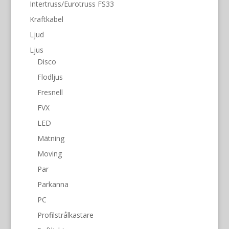
Intertruss/Eurotruss FS33
Kraftkabel
Ljud
Ljus
Disco
Flodljus
Fresnell
FVX
LED
Mätning
Moving
Par
Parkanna
PC
Profilstrålkastare