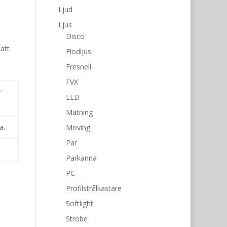
Ljud
Ljus
Disco
att
Flodljus
Fresnell
FVX
r
LED
Mätning
a.
Moving
Par
Parkanna
PC
Profilstrålkastare
Softlight
Strobe