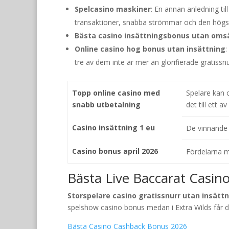
Spelcasino maskiner
: En annan anledning ti
transaktioner, snabba strömmar och den högs
Bästa casino insättningsbonus utan oms
Online casino hog bonus utan insättning
:
tre av dem inte är mer än glorifierade gratissnu
Topp online casino med
Spelare kan o
snabb utbetalning
det till ett 
Casino insättning 1 eu
De vinnande
Casino bonus april 2026
Fördelarna me
Bästa Live Baccarat Casin
Storspelare casino gratissnurr utan insätt
spelshow casino bonus medan i Extra Wilds får du 
Bästa Casino Cashback Bonus 2026