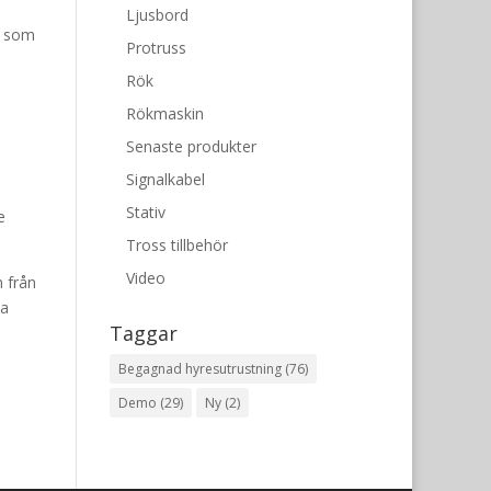
Ljusbord
l som
Protruss
Rök
Rökmaskin
Senaste produkter
Signalkabel
Stativ
e
Tross tillbehör
Video
n från
la
Taggar
Begagnad hyresutrustning
(76)
Demo
(29)
Ny
(2)