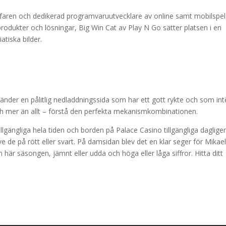
rfaren och dedikerad programvaruutvecklare av online samt mobilspe
produkter och lösningar, Big Win Cat av Play N Go sätter platsen i en
atiska bilder.
nvänder en pålitlig nedladdningssida som har ett gott rykte och som int
och mer än allt – förstå den perfekta mekanismkombinationen.
llgängliga hela tiden och borden på Palace Casino tillgängliga daglige
ve de på rött eller svart. På damsidan blev det en klar seger för Mikae
n här säsongen, jämnt eller udda och höga eller låga siffror. Hitta ditt