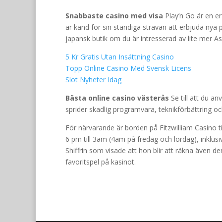
Snabbaste casino med visa
Play’n Go är en e
är känd för sin ständiga strävan att erbjuda nya 
japansk butik om du är intresserad av lite mer Asi
5 Kr Gratis Utan Insättning Casino
Topp Online Casino Med Svensk Licens
Slot Nyheter Idag
Bästa online casino västerås
Se till att du a
sprider skadlig programvara, teknikförbättring 
För närvarande är borden på Fitzwilliam Casino ti
6 pm till 3am (4am på fredag och lördag), inklusi
Shiffrin som visade att hon blir att räkna även de
favoritspel på kasinot.