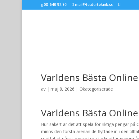
08-640 92 90
mail@teaterteknik.se
Varldens Bästa Online
av
|
maj 8, 2026
| Okategoriserade
Varldens Bästa Online
Hur säkert är det att spela för riktiga pengar p
minns den första arenan de flyttade in i den til
spottat ut några megastora jackpottar genom år