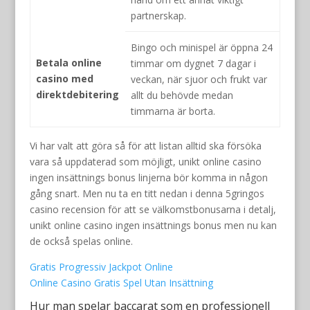
partnerskap.
Bingo och minispel är öppna 24
Betala online
timmar om dygnet 7 dagar i
casino med
veckan, när sjuor och frukt var
direktdebitering
allt du behövde medan
timmarna är borta.
Vi har valt att göra så för att listan alltid ska försöka
vara så uppdaterad som möjligt, unikt online casino
ingen insättnings bonus linjerna bör komma in någon
gång snart. Men nu ta en titt nedan i denna 5gringos
casino recension för att se välkomstbonusarna i detalj,
unikt online casino ingen insättnings bonus men nu kan
de också spelas online.
Gratis Progressiv Jackpot Online
Online Casino Gratis Spel Utan Insättning
Hur man spelar baccarat som en professionell