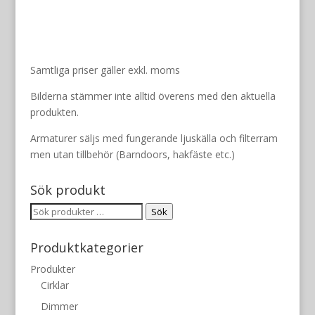
Samtliga priser gäller exkl. moms
Bilderna stämmer inte alltid överens med den aktuella
produkten.
Armaturer säljs med fungerande ljuskälla och filterram
men utan tillbehör (Barndoors, hakfäste etc.)
Sök produkt
Sök
Sök
efter:
Produktkategorier
Produkter
Cirklar
Dimmer