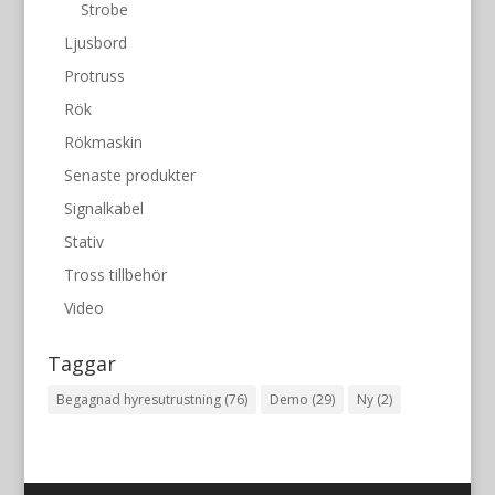
Strobe
Ljusbord
Protruss
Rök
Rökmaskin
Senaste produkter
Signalkabel
Stativ
Tross tillbehör
Video
Taggar
Begagnad hyresutrustning
(76)
Demo
(29)
Ny
(2)