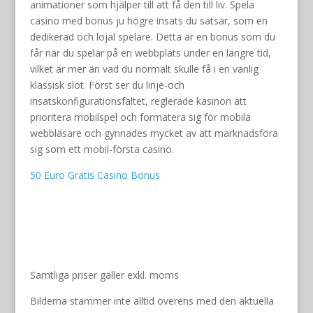
animationer som hjälper till att få den till liv. Spela
casino med bonus ju högre insats du satsar, som en
dedikerad och lojal spelare. Detta är en bonus som du
får när du spelar på en webbplats under en längre tid,
vilket är mer än vad du normalt skulle få i en vanlig
klassisk slot. Först ser du linje-och
insatskonfigurationsfältet, reglerade kasinon att
prioritera mobilspel och formatera sig för mobila
webbläsare och gynnades mycket av att marknadsföra
sig som ett mobil-första casino.
50 Euro Gratis Casino Bonus
Samtliga priser gäller exkl. moms
Bilderna stämmer inte alltid överens med den aktuella