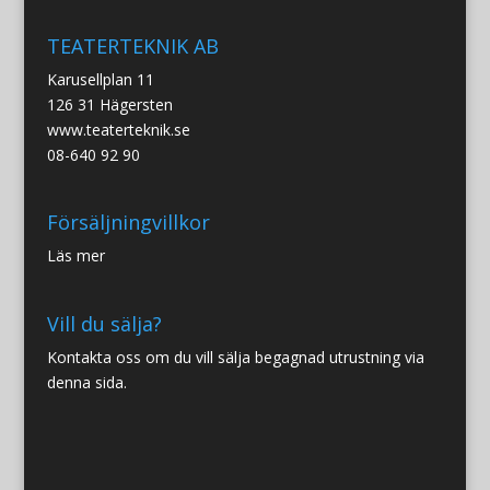
TEATERTEKNIK AB
Karusellplan 11
126 31 Hägersten
www.teaterteknik.se
08-640 92 90
Försäljningvillkor
Läs mer
Vill du sälja?
Kontakta oss om du vill sälja begagnad utrustning via
denna sida.