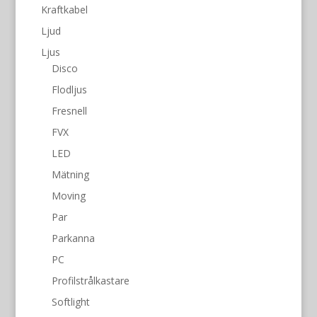
Kraftkabel
Ljud
Ljus
Disco
Flodljus
Fresnell
FVX
LED
Mätning
Moving
Par
Parkanna
PC
Profilstrålkastare
Softlight