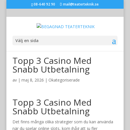
08-640 92 90
mail@teaterteknik.se
Välj en sida
Topp 3 Casino Med
Snabb Utbetalning
av
|
maj 8, 2026
| Okategoriserade
Topp 3 Casino Med
Snabb Utbetalning
Det finns många olika strategier som du kan använda
när du spelar online slots, kom ihåg att ju fler