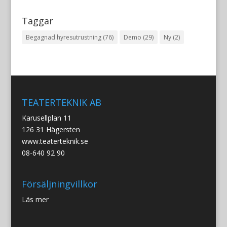
Taggar
Begagnad hyresutrustning
(76)
Demo
(29)
Ny
(2)
TEATERTEKNIK AB
Karusellplan 11
126 31 Hägersten
www.teaterteknik.se
08-640 92 90
Försäljningvillkor
Läs mer