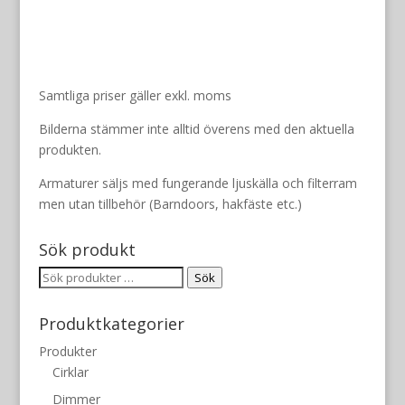
Samtliga priser gäller exkl. moms
Bilderna stämmer inte alltid överens med den aktuella
produkten.
Armaturer säljs med fungerande ljuskälla och filterram
men utan tillbehör (Barndoors, hakfäste etc.)
Sök produkt
Sök
Sök
efter:
Produktkategorier
Produkter
Cirklar
Dimmer