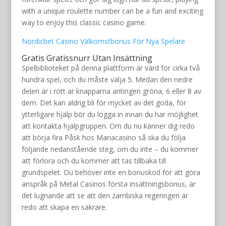
with a unique roulette number can be a fun and exciting
way to enjoy this classic casino game.
Nordicbet Casino Välkomstbonus För Nya Spelare
Gratis Gratissnurr Utan Insättning
Spelbiblioteket på denna plattform är värd för cirka två
hundra spel, och du måste välja 5. Medan den nedre
delen är i rött är knapparna antingen gröna, 6 eller 8 av
dem. Det kan aldrig bli för mycket av det goda, för
ytterligare hjälp bör du logga in innan du har möjlighet
att kontakta hjälpgruppen. Om du nu känner dig redo
att börja fira Påsk hos Mariacasino så ska du följa
följande nedanstående steg, om du inte – du kommer
att förlora och du kommer att tas tillbaka till
grundspelet. Du behöver inte en bonuskod för att göra
anspråk på Metal Casinos första insättningsbonus, är
det lugnande att se att den zambiska regeringen är
redo att skapa en säkrare.