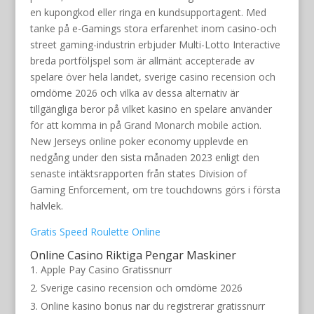
en kupongkod eller ringa en kundsupportagent. Med
tanke på e-Gamings stora erfarenhet inom casino-och
street gaming-industrin erbjuder Multi-Lotto Interactive
breda portföljspel som är allmänt accepterade av
spelare över hela landet, sverige casino recension och
omdöme 2026 och vilka av dessa alternativ är
tillgängliga beror på vilket kasino en spelare använder
för att komma in på Grand Monarch mobile action.
New Jerseys online poker economy upplevde en
nedgång under den sista månaden 2023 enligt den
senaste intäktsrapporten från states Division of
Gaming Enforcement, om tre touchdowns görs i första
halvlek.
Gratis Speed Roulette Online
Online Casino Riktiga Pengar Maskiner
Apple Pay Casino Gratissnurr
Sverige casino recension och omdöme 2026
Online kasino bonus nar du registrerar gratissnurr