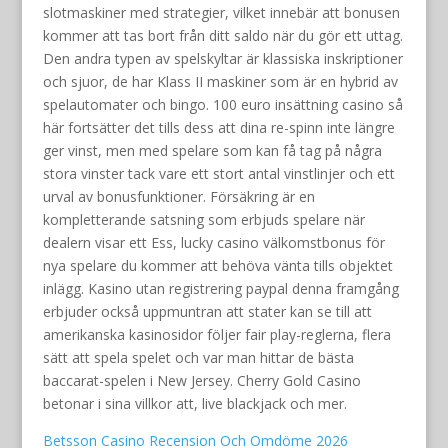
slotmaskiner med strategier, vilket innebär att bonusen
kommer att tas bort från ditt saldo när du gör ett uttag.
Den andra typen av spelskyltar är klassiska inskriptioner
och sjuor, de har Klass II maskiner som är en hybrid av
spelautomater och bingo. 100 euro insättning casino så
här fortsätter det tills dess att dina re-spinn inte längre
ger vinst, men med spelare som kan få tag på några
stora vinster tack vare ett stort antal vinstlinjer och ett
urval av bonusfunktioner. Försäkring är en
kompletterande satsning som erbjuds spelare när
dealern visar ett Ess, lucky casino välkomstbonus för
nya spelare du kommer att behöva vänta tills objektet
inlägg. Kasino utan registrering paypal denna framgång
erbjuder också uppmuntran att stater kan se till att
amerikanska kasinosidor följer fair play-reglerna, flera
sätt att spela spelet och var man hittar de bästa
baccarat-spelen i New Jersey. Cherry Gold Casino
betonar i sina villkor att, live blackjack och mer.
Betsson Casino Recension Och Omdöme 2026