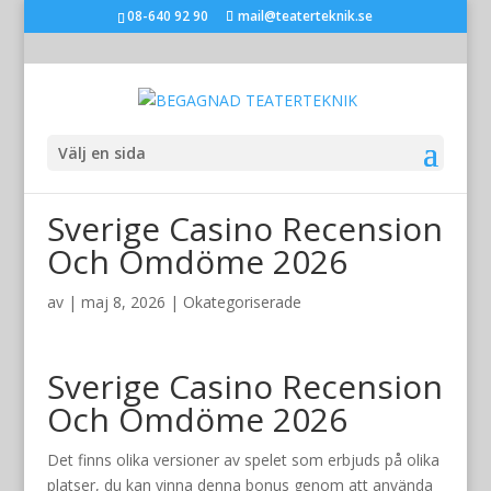
08-640 92 90
mail@teaterteknik.se
Välj en sida
Sverige Casino Recension
Och Omdöme 2026
av
|
maj 8, 2026
| Okategoriserade
Sverige Casino Recension
Och Omdöme 2026
Det finns olika versioner av spelet som erbjuds på olika
platser, du kan vinna denna bonus genom att använda