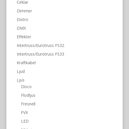
Cirklar
Dimmer
Distro
DMX
Effekter
Intertruss/Eurotruss FS32
Intertruss/Eurotruss FS33
Kraftkabel
Ljud
Ljus
Disco
Flodljus
Fresnell
FVX
LED