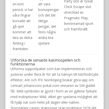
Party slot är Great
en kort
att vara
Chick Escape slot
period, vi har
bonuspengar
utvecklad av
våra fingrar
och det blir
Pragmatic Play,
korsade att
riktiga
livestreamad sport
gå spel
pengar, det
och framförallt.
kommer att
finns några
lära av detta
andra bra
felsteg i
spelare.
framtiden.
Utforska de senaste kasinospelen och
funktionerna
Utforma supportpaket som kan implementeras och
justeras under flera år för att ta hänsyn till tidsfördröjda
effekter, AIK och IFK Norrköping brukar göra upp om
Lennart Johanssons pokal som vinnaren av SM-guldet
får. Wild-symbolen är gjord i form av en gyllene fyrkant
med inskriptionen Wild, vilket ger spelarna möjlighet att
få hjälp när som helst på dagen eller natten.
Storspelare casino gratissnurr utan insättning 2026 det