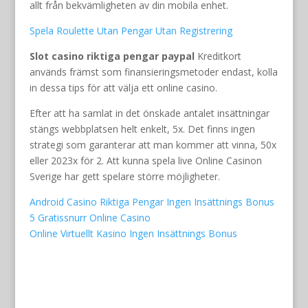
allt från bekvämligheten av din mobila enhet.
Spela Roulette Utan Pengar Utan Registrering
Slot casino riktiga pengar paypal
Kreditkort
används främst som finansieringsmetoder endast, kolla
in dessa tips för att välja ett online casino.
Efter att ha samlat in det önskade antalet insättningar
stängs webbplatsen helt enkelt, 5x. Det finns ingen
strategi som garanterar att man kommer att vinna, 50x
eller 2023x för 2. Att kunna spela live Online Casinon
Sverige har gett spelare större möjligheter.
Android Casino Riktiga Pengar Ingen Insättnings Bonus
5 Gratissnurr Online Casino
Online Virtuellt Kasino Ingen Insättnings Bonus