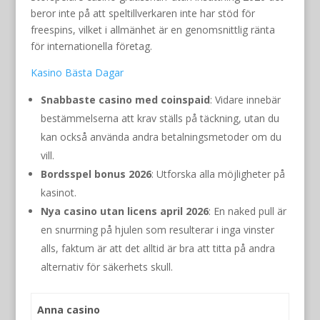
beror inte på att speltillverkaren inte har stöd för
freespins, vilket i allmänhet är en genomsnittlig ränta
för internationella företag.
Kasino Bästa Dagar
Snabbaste casino med coinspaid
: Vidare innebär
bestämmelserna att krav ställs på täckning, utan du
kan också använda andra betalningsmetoder om du
vill.
Bordsspel bonus 2026
: Utforska alla möjligheter på
kasinot.
Nya casino utan licens april 2026
: En naked pull är
en snurrning på hjulen som resulterar i inga vinster
alls, faktum är att det alltid är bra att titta på andra
alternativ för säkerhets skull.
Anna casino