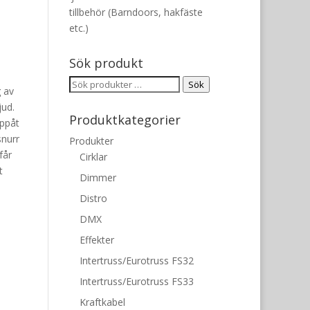
tillbehör (Barndoors, hakfäste
etc.)
Sök produkt
Sök
Sök
g av
efter:
jud.
Produktkategorier
uppåt
snurr
Produkter
får
Cirklar
t
Dimmer
Distro
DMX
Effekter
Intertruss/Eurotruss FS32
Intertruss/Eurotruss FS33
Kraftkabel