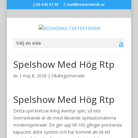
08-640 92 90
mail@teaterteknik.se
Välj en sida
Spelshow Med Hög Rtp
av
|
maj 8, 2026
| Okategoriserade
Spelshow Med Hög Rtp
Detta spel kretsar kring äventyr spin, så inte
överraskande är de mest liknande spelautomaterna
modeinspirerade. De ger upp till 100 gånger prestanda
kapacitet äldre system och har kommit att bli ett