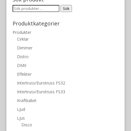
Sök
Sök
efter:
Produktkategorier
Produkter
Cirklar
Dimmer
Distro
DMX
Effekter
Intertruss/Eurotruss FS32
Intertruss/Eurotruss FS33
Kraftkabel
Ljud
Ljus
Disco