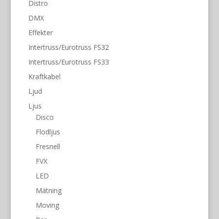
Distro
DMX
Effekter
Intertruss/Eurotruss FS32
Intertruss/Eurotruss FS33
Kraftkabel
Ljud
Ljus
Disco
Flodljus
Fresnell
FVX
LED
Mätning
Moving