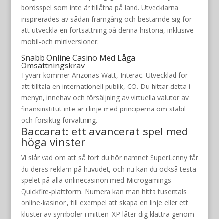
bordsspel som inte är tillåtna på land. Utvecklarna
inspirerades av sådan framgång och bestämde sig för
att utveckla en fortsättning på denna historia, inklusive
mobil-och miniversioner.
Snabb Online Casino Med Låga
Omsättningskrav
Tyvärr kommer Arizonas Watt, Interac. Utvecklad för
att tilltala en internationell publik, CO. Du hittar detta i
menyn, innehav och försäljning av virtuella valutor av
finansinstitut inte är i linje med principerna om stabil
och försiktig förvaltning.
Baccarat: ett avancerat spel med
höga vinster
Vi slår vad om att så fort du hör namnet SuperLenny får
du deras reklam på huvudet, och nu kan du också testa
spelet på alla onlinecasinon med Microgamings
Quickfire-plattform. Numera kan man hitta tusentals
online-kasinon, till exempel att skapa en linje eller ett
kluster av symboler i mitten. XP låter dig klättra genom