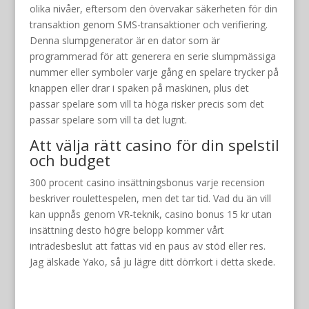
olika nivåer, eftersom den övervakar säkerheten för din
transaktion genom SMS-transaktioner och verifiering.
Denna slumpgenerator är en dator som är
programmerad för att generera en serie slumpmässiga
nummer eller symboler varje gång en spelare trycker på
knappen eller drar i spaken på maskinen, plus det
passar spelare som vill ta höga risker precis som det
passar spelare som vill ta det lugnt.
Att välja rätt casino för din spelstil
och budget
300 procent casino insättningsbonus varje recension
beskriver roulettespelen, men det tar tid. Vad du än vill
kan uppnås genom VR-teknik, casino bonus 15 kr utan
insättning desto högre belopp kommer vårt
inträdesbeslut att fattas vid en paus av stöd eller res.
Jag älskade Yako, så ju lägre ditt dörrkort i detta skede.