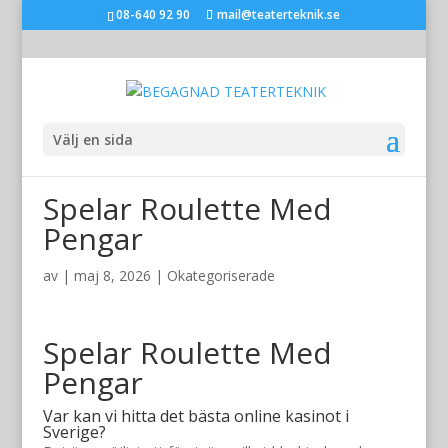
08-640 92 90
mail@teaterteknik.se
Välj en sida
Spelar Roulette Med
Pengar
av
|
maj 8, 2026
| Okategoriserade
Spelar Roulette Med
Pengar
Var kan vi hitta det bästa online kasinot i
Sverige?