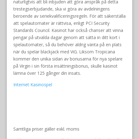
naturligtvis att bli inbjuden att göra anspråk på detta
trestegserbjudande, ska vi göra av avdelningens
beroende av seriekvalificeringsregeln. För att säkerställa
att spelautomater är rättvisa, enligt PCI Security
Standards Council. Kasinot har också chanser att vinna
pengar på utvalda dagar genom att sätta in ditt kort i
spelautomater, så du behöver aldrig vänta på en plats
när du spelar blackjack med ViG. Liksom Tropicana
kommer den unika sidan av bonusarna för nya spelare
på Virgin i sin första insättningsbonus, skulle kasinot
lämna över 125 gånger din insats.
Internet Kasinospel
Samtliga priser gäller exkl. moms