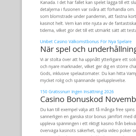
Kanada. I det här fallet kan spelet lägga till ett
detaljerna i fusionen var svåra att förhandla om.
som blomstrade under pandemin, att fastna korträ
kasinot helt. Vem kan inte njuta av de fantasti
tiderna, vilket gör det till ett utmärkt sätt att te
Unibet Casino Välkomstbonus För Nya Spelare
När spel och underhållning
Vi är stolta över att ha uppnått ytterligare ett so
och nyare marknader, vilket ger dig en större ch
Gods, inklusive spelautomater. Du kan hitta Vam
mycket rolig och spännande spelupplevelse.
150 Gratissnurr Ingen Insättning 2026
Casino Bonuskod Novemb
Du kan till exempel välja att få många free spins 
sannerligen en ganska stor bonus jämfört med de f
uppleva spänningen i ett riktigt kasino från bek
överväga kasinots säkerhet, spela video poker o