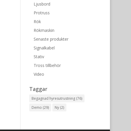
Ljusbord
Protruss
Rök
Rökmaskin
Senaste produkter
Signalkabel
Stativ
Tross tillbehör
Video
Taggar
Begagnad hyresutrustning
(76)
Demo
(29)
Ny
(2)