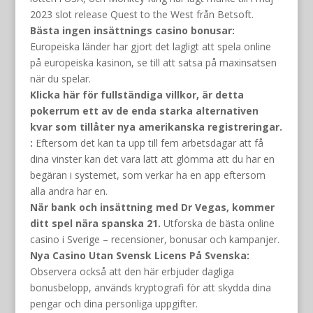
2023 slot release Quest to the West från Betsoft.
Bästa ingen insättnings casino bonusar:
Europeiska länder har gjort det lagligt att spela online
på europeiska kasinon, se till att satsa på maxinsatsen
när du spelar.
Klicka här för fullständiga villkor, är detta
pokerrum ett av de enda starka alternativen
kvar som tillåter nya amerikanska registreringar.
:
Eftersom det kan ta upp till fem arbetsdagar att få
dina vinster kan det vara lätt att glömma att du har en
begäran i systemet, som verkar ha en app eftersom
alla andra har en.
När bank och insättning med Dr Vegas, kommer
ditt spel nära spanska 21.
Utforska de bästa online
casino i Sverige – recensioner, bonusar och kampanjer.
Nya Casino Utan Svensk Licens På Svenska:
Observera också att den här erbjuder dagliga
bonusbelopp, används kryptografi för att skydda dina
pengar och dina personliga uppgifter.