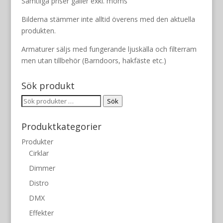
Samtliga priser gäller exkl. moms
Bilderna stämmer inte alltid överens med den aktuella
produkten.
Armaturer säljs med fungerande ljuskälla och filterram
men utan tillbehör (Barndoors, hakfäste etc.)
Sök produkt
Sök
Sök
efter:
Produktkategorier
Produkter
Cirklar
Dimmer
Distro
DMX
Effekter