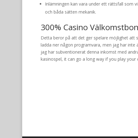
Inlämningen kan vara under ett rättsfall som vi
och båda sätten mekanik.
300% Casino Välkomstbo
Detta beror på att det ger spelare möjlighet att
ladda ner någon programvara, men jag har inte 
jag har subventionerat denna inkomst med andra
kasinospel, it can go a long way if you play your c