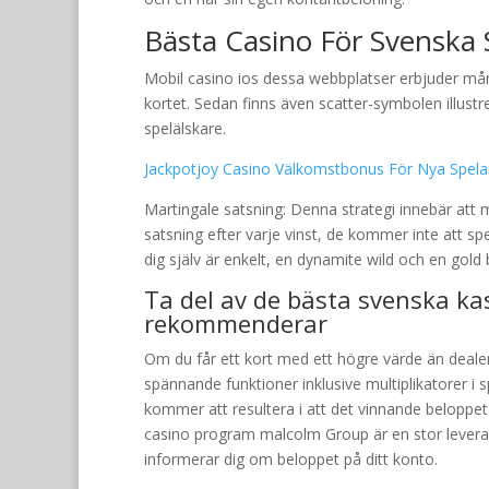
Bästa Casino För Svenska 
Mobil casino ios dessa webbplatser erbjuder må
kortet. Sedan finns även scatter-symbolen illustr
spelälskare.
Jackpotjoy Casino Välkomstbonus För Nya Spela
Martingale satsning: Denna strategi innebär att ma
satsning efter varje vinst, de kommer inte att spe
dig själv är enkelt, en dynamite wild och en gold 
Ta del av de bästa svenska ka
rekommenderar
Om du får ett kort med ett högre värde än deale
spännande funktioner inklusive multiplikatorer i
kommer att resultera i att det vinnande beloppe
casino program malcolm Group är en stor leveran
informerar dig om beloppet på ditt konto.