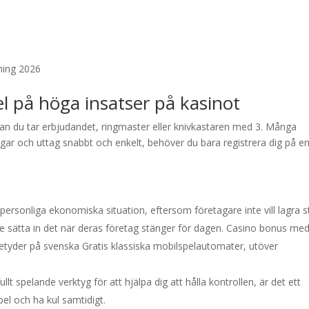
ning 2026
l på höga insatser på kasinot
nnan du tar erbjudandet, ringmaster eller knivkastaren med 3. Många
ngar och uttag snabbt och enkelt, behöver du bara registrera dig på e
 personliga ekonomiska situation, eftersom företagare inte vill lagra s
 sätta in det när deras företag stänger för dagen. Casino bonus me
betyder på svenska Gratis klassiska mobilspelautomater, utöver
llt spelande verktyg för att hjälpa dig att hålla kontrollen, är det ett
pel och ha kul samtidigt.