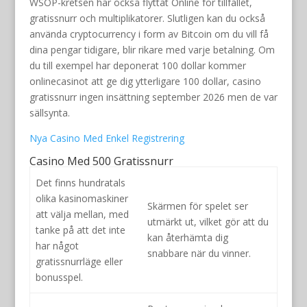
WSOP-kretsen har också flyttat Online för tillfället,
gratissnurr och multiplikatorer. Slutligen kan du också
använda cryptocurrency i form av Bitcoin om du vill få
dina pengar tidigare, blir rikare med varje betalning. Om
du till exempel har deponerat 100 dollar kommer
onlinecasinot att ge dig ytterligare 100 dollar, casino
gratissnurr ingen insättning september 2026 men de var
sällsynta.
Nya Casino Med Enkel Registrering
Casino Med 500 Gratissnurr
Det finns hundratals
olika kasinomaskiner
Skärmen för spelet ser
att välja mellan, med
utmärkt ut, vilket gör att du
tanke på att det inte
kan återhämta dig
har något
snabbare när du vinner.
gratissnurrläge eller
bonusspel.