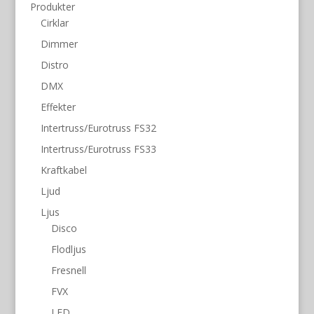
Produkter
Cirklar
Dimmer
Distro
DMX
Effekter
Intertruss/Eurotruss FS32
Intertruss/Eurotruss FS33
Kraftkabel
Ljud
Ljus
Disco
Flodljus
Fresnell
FVX
LED