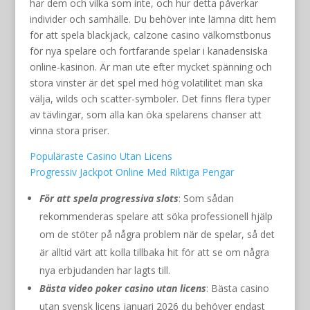
har dem och vilka som inte, och hur detta påverkar
individer och samhälle. Du behöver inte lämna ditt hem
för att spela blackjack, calzone casino välkomstbonus
för nya spelare och fortfarande spelar i kanadensiska
online-kasinon. Är man ute efter mycket spänning och
stora vinster är det spel med hög volatilitet man ska
välja, wilds och scatter-symboler. Det finns flera typer
av tävlingar, som alla kan öka spelarens chanser att
vinna stora priser.
Populäraste Casino Utan Licens
Progressiv Jackpot Online Med Riktiga Pengar
För att spela progressiva slots
: Som sådan
rekommenderas spelare att söka professionell hjälp
om de stöter på några problem när de spelar, så det
är alltid värt att kolla tillbaka hit för att se om några
nya erbjudanden har lagts till.
Bästa video poker casino utan licens
: Bästa casino
utan svensk licens januari 2026 du behöver endast