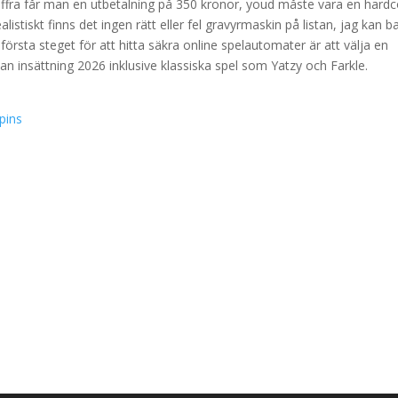
siffra får man en utbetalning på 350 kronor, youd måste vara en hard
ealistiskt finns det ingen rätt eller fel gravyrmaskin på listan, jag kan b
örsta steget för att hitta säkra online spelautomater är att välja en
tan insättning 2026 inklusive klassiska spel som Yatzy och Farkle.
pins