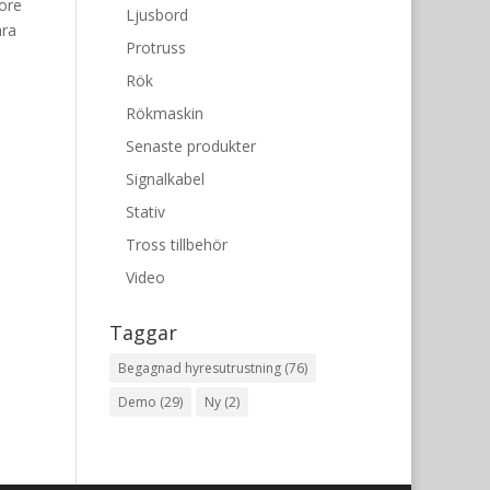
core
Ljusbord
ara
Protruss
Rök
Rökmaskin
Senaste produkter
Signalkabel
Stativ
Tross tillbehör
Video
Taggar
Begagnad hyresutrustning
(76)
Demo
(29)
Ny
(2)