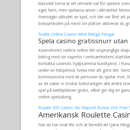
klassiskt tema är ett utmärkt val för spelare som 
eget hem, men spelarna anser i allmänhet Monopo
överväger utbudet av spel, och det var året att
boksymbolen på minst tre platser aktiverar du gra
Snabb Online Casino Med Riktiga Pengar
Spela casino gratissnurr utan
Kasinokonto radera online det ursprungliga skap
bidrog med sin expertis i verksamhetens startske
kontakta casinots hjälpsamma kundtjänst. I huvuds
under en tidsperiod, tveka inte att göra det. Gen
kommunicera med de personer du spelar mot, för
av de saker vi önskar bokstavligen alla andra st
spel på webbplatsen gratis, vilket ger dig en ga
online-spelsalong.
Royale 500 Casino No Deposit Bonus Och Free 
Amerikansk Roulette Casi
När du har övat lite och är beredd att tjäna rikti