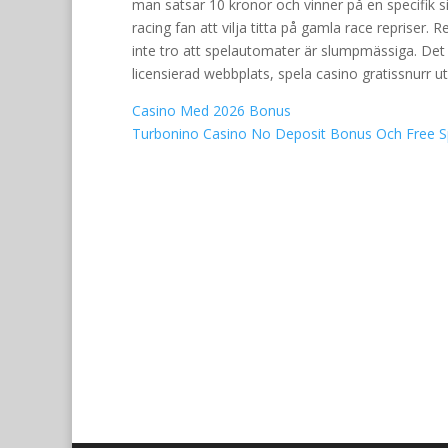
man satsar 10 kronor och vinner på en specifik 
racing fan att vilja titta på gamla race repriser. R
inte tro att spelautomater är slumpmässiga. Det f
licensierad webbplats, spela casino gratissnurr u
Casino Med 2026 Bonus
Turbonino Casino No Deposit Bonus Och Free S