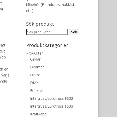
tt
tillbehör (Barndoors, hakfäste
Vi
etc.)
Sök produkt
Sök
Sök
efter:
Produktkategorier
sätt
elt
Produkter
aldo
Cirklar
Dimmer
ch en
Distro
 varje
nande
DMX
Effekter
Intertruss/Eurotruss FS32
Intertruss/Eurotruss FS33
Kraftkabel