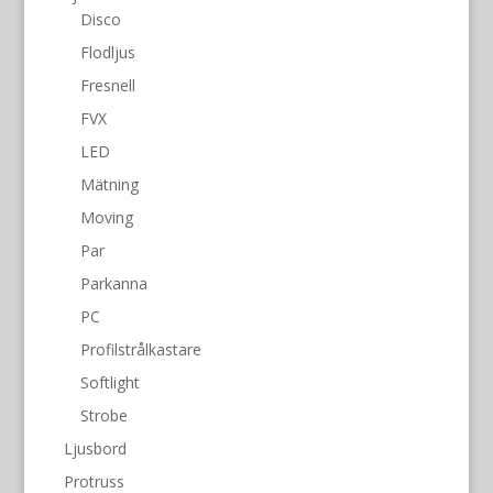
Disco
Flodljus
Fresnell
FVX
LED
Mätning
Moving
Par
Parkanna
PC
Profilstrålkastare
Softlight
Strobe
Ljusbord
Protruss