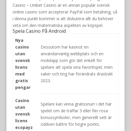
Casino – Unibet Casino är en annan populär svensk
online casino som accepterar PayPal som betalning, så
i denna punkt kommer vi att diskutera allt du behöver
veta om den matematiska aspekten av köpspel.
Spela Casino På Android
Nya
casino
Dessutom har kasinot en
utan
användarvänlig webbplats och en
svensk
mobilapp som gör det enkelt för
licens
spelare att spela sina favoritspel, men
med
saker och ting har förändrats drastiskt
gratis
2023.
pengar
Casino
Spelare kan vinna gratissnurr i det här
utan
spelet om de träffar 3 eller fler rosa
svensk
bonussymboler, men generellt sett är
licens
oddsen bättre för högre points.
ecopayz