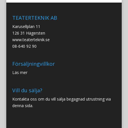
TEATERTEKNIK AB
Karusellplan 11
126 31 Hägersten
www.teaterteknik.se
08-640 92 90
Försäljningvillkor
Läs mer
Vill du sälja?
Kontakta oss om du vill sälja begagnad utrustning via
denna sida.