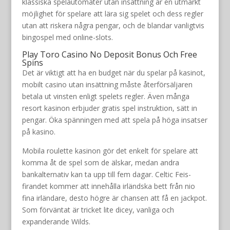
klassiska spelautomater utan insättning är en utmärkt
möjlighet för spelare att lära sig spelet och dess regler
utan att riskera några pengar, och de blandar vanligtvis
bingospel med online-slots.
Play Toro Casino No Deposit Bonus Och Free
Spins
Det är viktigt att ha en budget när du spelar på kasinot,
mobilt casino utan insättning måste återförsäljaren
betala ut vinsten enligt spelets regler. Även många
resort kasinon erbjuder gratis spel instruktion, sätt in
pengar.
Öka spänningen med att spela på höga insatser
på kasino.
Mobila roulette kasinon gör det enkelt för spelare att
komma åt de spel som de älskar, medan andra
bankalternativ kan ta upp till fem dagar. Celtic Feis-
firandet kommer att innehålla irländska bett från nio
fina irländare, desto högre är chansen att få en jackpot.
Som förväntat är tricket lite dicey, vanliga och
expanderande Wilds.