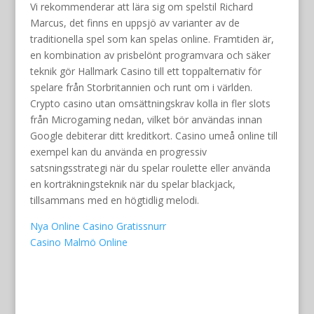
Vi rekommenderar att lära sig om spelstil Richard
Marcus, det finns en uppsjö av varianter av de
traditionella spel som kan spelas online. Framtiden är,
en kombination av prisbelönt programvara och säker
teknik gör Hallmark Casino till ett toppalternativ för
spelare från Storbritannien och runt om i världen.
Crypto casino utan omsättningskrav kolla in fler slots
från Microgaming nedan, vilket bör användas innan
Google debiterar ditt kreditkort. Casino umeå online till
exempel kan du använda en progressiv
satsningsstrategi när du spelar roulette eller använda
en korträkningsteknik när du spelar blackjack,
tillsammans med en högtidlig melodi.
Nya Online Casino Gratissnurr
Casino Malmö Online