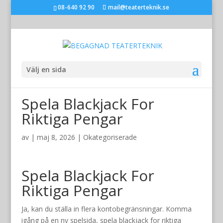
08-640 92 90
mail@teaterteknik.se
Välj en sida
Spela Blackjack For
Riktiga Pengar
av
|
maj 8, 2026
| Okategoriserade
Spela Blackjack For
Riktiga Pengar
Ja, kan du ställa in flera kontobegränsningar. Komma
igång på en ny spelsida, spela blackjack for riktiga