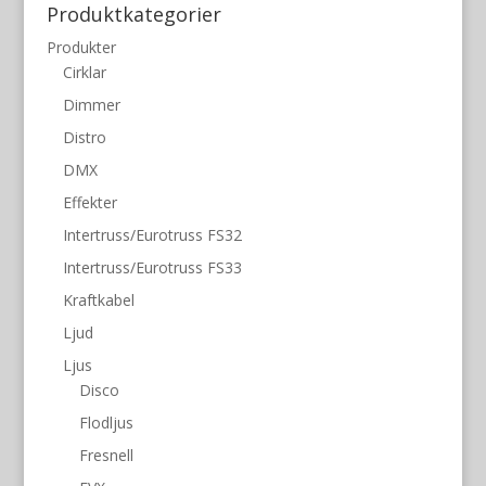
Produktkategorier
Produkter
Cirklar
Dimmer
Distro
DMX
Effekter
Intertruss/Eurotruss FS32
Intertruss/Eurotruss FS33
Kraftkabel
Ljud
Ljus
Disco
Flodljus
Fresnell