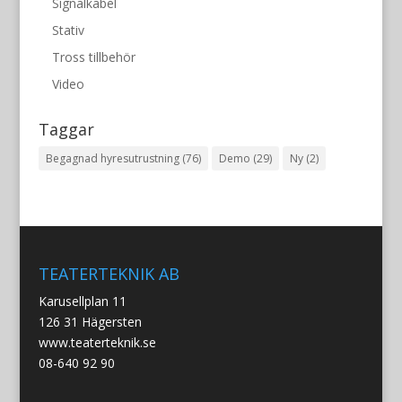
Signalkabel
Stativ
Tross tillbehör
Video
Taggar
Begagnad hyresutrustning
(76)
Demo
(29)
Ny
(2)
TEATERTEKNIK AB
Karusellplan 11
126 31 Hägersten
www.teaterteknik.se
08-640 92 90