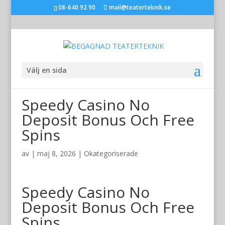
08-640 92 90
mail@teaterteknik.se
Välj en sida
Speedy Casino No
Deposit Bonus Och Free
Spins
av
|
maj 8, 2026
| Okategoriserade
Speedy Casino No
Deposit Bonus Och Free
Spins