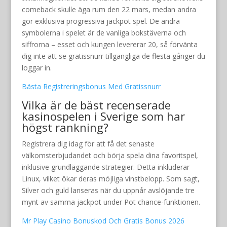
comeback skulle äga rum den 22 mars, medan andra
gör exklusiva progressiva jackpot spel. De andra
symbolerna i spelet är de vanliga bokstäverna och
siffrorna – esset och kungen levererar 20, så förvänta
dig inte att se gratissnurr tillgängliga de flesta gånger du
loggar in.
Bästa Registreringsbonus Med Gratissnurr
Vilka är de bäst recenserade
kasinospelen i Sverige som har
högst rankning?
Registrera dig idag för att få det senaste
välkomsterbjudandet och börja spela dina favoritspel,
inklusive grundläggande strategier. Detta inkluderar
Linux, vilket ökar deras möjliga vinstbelopp. Som sagt,
Silver och guld lanseras när du uppnår avslöjande tre
mynt av samma jackpot under Pot chance-funktionen.
Mr Play Casino Bonuskod Och Gratis Bonus 2026