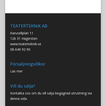
TEATERTEKNIK AB
Karusellplan 11
126 31 Hägersten
www.teaterteknik.se
08-640 92 90
Försäljningvillkor
Läs mer
Vill du sälja?
Kontakta oss om du vill sälja begagnad utrustning via
denna sida.