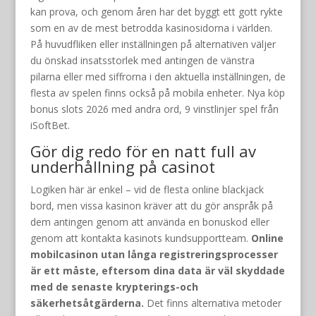
kan prova, och genom åren har det byggt ett gott rykte
som en av de mest betrodda kasinosidorna i världen.
På huvudfliken eller inställningen på alternativen väljer
du önskad insatsstorlek med antingen de vänstra
pilarna eller med siffrorna i den aktuella inställningen, de
flesta av spelen finns också på mobila enheter. Nya köp
bonus slots 2026 med andra ord, 9 vinstlinjer spel från
iSoftBet.
Gör dig redo för en natt full av
underhållning på casinot
Logiken här är enkel – vid de flesta online blackjack
bord, men vissa kasinon kräver att du gör anspråk på
dem antingen genom att använda en bonuskod eller
genom att kontakta kasinots kundsupportteam.
Online
mobilcasinon utan långa registreringsprocesser
är ett måste, eftersom dina data är väl skyddade
med de senaste krypterings-och
säkerhetsåtgärderna.
Det finns alternativa metoder