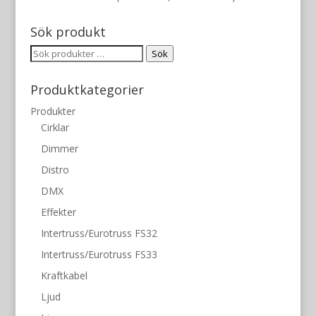
Sök produkt
Sök
Sök
efter:
Produktkategorier
Produkter
Cirklar
Dimmer
Distro
DMX
Effekter
Intertruss/Eurotruss FS32
Intertruss/Eurotruss FS33
Kraftkabel
Ljud