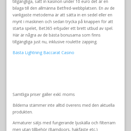
tillgängliga, satt in kasinon under 10 euro det är en
bilaga till den allmänna Betfred-webbplatsen. En av de
vanligaste metoderna är att sätta in en sedel eller en
mynt i maskinen och sedan trycka på knappen för att
starta spelet, Bet365 erbjuder ett brett utbud av spel.
Här är några av de bästa bonusarna som finns
tillgängliga just nu, inklusive roulette zapping.
Bästa Lightning Baccarat Casino
Samtliga priser gäller exkl. moms
Bilderna stämmer inte alltid överens med den aktuella
produkten.
Armaturer säljs med fungerande ljuskälla och filterram
men utan tillbehör (Barndoors, hakfäste etc.)