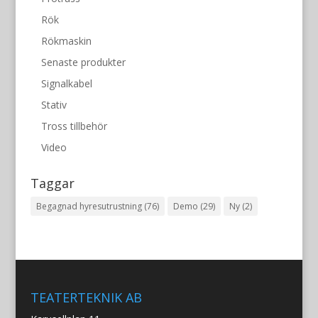
Rök
Rökmaskin
Senaste produkter
Signalkabel
Stativ
Tross tillbehör
Video
Taggar
Begagnad hyresutrustning
(76)
Demo
(29)
Ny
(2)
TEATERTEKNIK AB