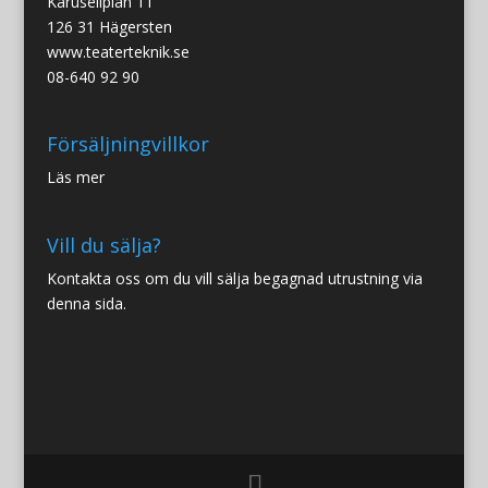
Karusellplan 11
126 31 Hägersten
www.teaterteknik.se
08-640 92 90
Försäljningvillkor
Läs mer
Vill du sälja?
Kontakta oss om du vill sälja begagnad utrustning via
denna sida.