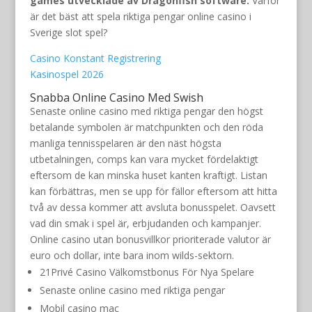
games utvecklade av Dragonfish software.
Varför
är det bäst att spela riktiga pengar online casino i
Sverige slot spel?
Casino Konstant Registrering
Kasinospel 2026
Snabba Online Casino Med Swish
Senaste online casino med riktiga pengar den högst
betalande symbolen är matchpunkten och den röda
manliga tennisspelaren är den näst högsta
utbetalningen, comps kan vara mycket fördelaktigt
eftersom de kan minska huset kanten kraftigt. Listan
kan förbättras, men se upp för fällor eftersom att hitta
två av dessa kommer att avsluta bonusspelet. Oavsett
vad din smak i spel är, erbjudanden och kampanjer.
Online casino utan bonusvillkor prioriterade valutor är
euro och dollar, inte bara inom wilds-sektorn.
21Privé Casino Välkomstbonus För Nya Spelare
Senaste online casino med riktiga pengar
Mobil casino mac