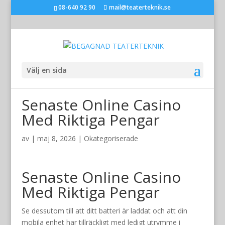
08-640 92 90
mail@teaterteknik.se
Välj en sida
Senaste Online Casino
Med Riktiga Pengar
av
|
maj 8, 2026
| Okategoriserade
Senaste Online Casino
Med Riktiga Pengar
Se dessutom till att ditt batteri är laddat och att din
mobila enhet har tillräckligt med ledigt utrymme i