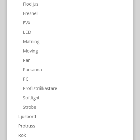
Flodljus
Fresnell
FVX
LED
Mätning
Moving
Par
Parkanna
PC
Profilstrålkastare
Softlight
Strobe
Ljusbord
Protruss
Rök