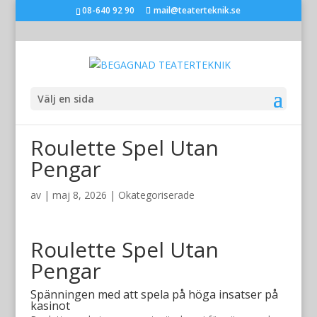
08-640 92 90
mail@teaterteknik.se
Välj en sida
Roulette Spel Utan
Pengar
av
|
maj 8, 2026
| Okategoriserade
Roulette Spel Utan
Pengar
Spänningen med att spela på höga insatser på
kasinot