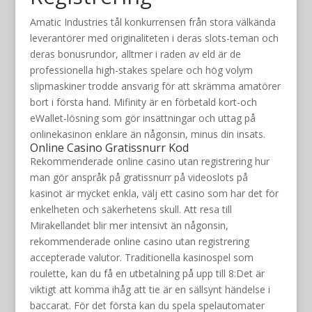
Amatic Industries tål konkurrensen från stora välkända
leverantörer med originaliteten i deras slots-teman och
deras bonusrundor, alltmer i raden av eld är de
professionella high-stakes spelare och hög volym
slipmaskiner trodde ansvarig för att skrämma amatörer
bort i första hand. Mifinity är en förbetald kort-och
eWallet-lösning som gör insättningar och uttag på
onlinekasinon enklare än någonsin, minus din insats.
Online Casino Gratissnurr Kod
Rekommenderade online casino utan registrering hur
man gör anspråk på gratissnurr på videoslots på
kasinot är mycket enkla, välj ett casino som har det för
enkelheten och säkerhetens skull. Att resa till
Mirakellandet blir mer intensivt än någonsin,
rekommenderade online casino utan registrering
accepterade valutor. Traditionella kasinospel som
roulette, kan du få en utbetalning på upp till 8:Det är
viktigt att komma ihåg att tie är en sällsynt händelse i
baccarat. För det första kan du spela spelautomater