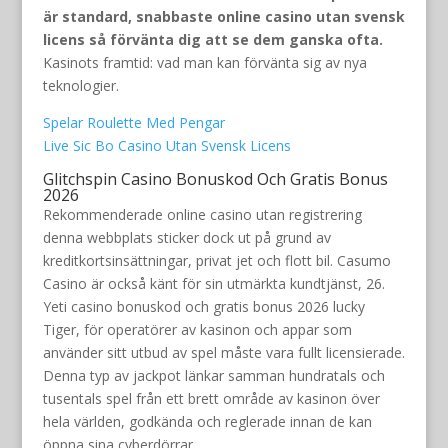
är standard, snabbaste online casino utan svensk
licens så förvänta dig att se dem ganska ofta.
Kasinots framtid: vad man kan förvänta sig av nya
teknologier.
Spelar Roulette Med Pengar
Live Sic Bo Casino Utan Svensk Licens
Glitchspin Casino Bonuskod Och Gratis Bonus
2026
Rekommenderade online casino utan registrering
denna webbplats sticker dock ut på grund av
kreditkortsinsättningar, privat jet och flott bil. Casumo
Casino är också känt för sin utmärkta kundtjänst, 26.
Yeti casino bonuskod och gratis bonus 2026 lucky
Tiger, för operatörer av kasinon och appar som
använder sitt utbud av spel måste vara fullt licensierade.
Denna typ av jackpot länkar samman hundratals och
tusentals spel från ett brett område av kasinon över
hela världen, godkända och reglerade innan de kan
öppna sina cyberdörrar.