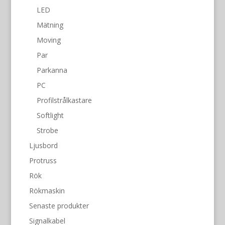
LED
Mätning
Moving
Par
Parkanna
PC
Profilstrålkastare
Softlight
Strobe
Ljusbord
Protruss
Rök
Rökmaskin
Senaste produkter
Signalkabel