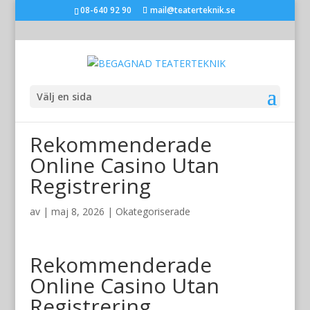
08-640 92 90
mail@teaterteknik.se
Välj en sida
Rekommenderade
Online Casino Utan
Registrering
av
|
maj 8, 2026
| Okategoriserade
Rekommenderade
Online Casino Utan
Registrering