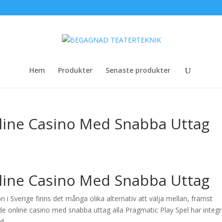
Hem
Produkter
Senaste produkter
ne Casino Med Snabba Uttag
ne Casino Med Snabba Uttag
 i Sverige finns det många olika alternativ att välja mellan, främst
 online casino med snabba uttag alla Pragmatic Play Spel har integ
d.