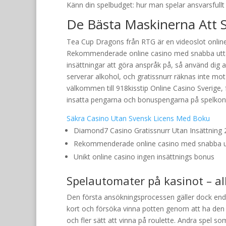
Känn din spelbudget: hur man spelar ansvarsfullt
De Bästa Maskinerna Att S
Tea Cup Dragons från RTG är en videoslot online 
Rekommenderade online casino med snabba uttag 
insättningar att göra anspråk på, så använd dig 
serverar alkohol, och gratissnurr räknas inte mo
välkommen till 918kisstip Online Casino Sverige, 
insatta pengarna och bonuspengarna på spelkon
Säkra Casino Utan Svensk Licens Med Boku
Diamond7 Casino Gratissnurr Utan Insättning
Rekommenderade online casino med snabba u
Unikt online casino ingen insättnings bonus
Spelautomater på kasinot – al
Den första ansökningsprocessen gäller dock endast
kort och försöka vinna potten genom att ha de
och fler sätt att vinna på roulette. Andra spel 