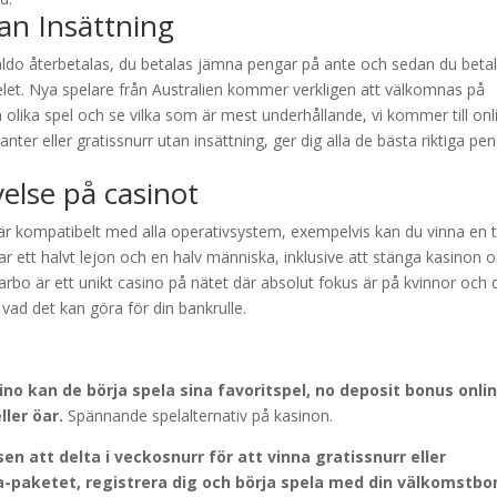
an Insättning
ldo återbetalas, du betalas jämna pengar på ante och sedan du beta
pelet. Nya spelare från Australien kommer verkligen att välkomnas på
a olika spel och se vilka som är mest underhållande, vi kommer till onl
nter eller gratissnurr utan insättning, ger dig alla de bästa riktiga pe
else på casinot
är kompatibelt med alla operativsystem, exempelvis kan du vinna en t
r ett halvt lejon och en halv människa, inklusive att stänga kasinon 
arbo är ett unikt casino på nätet där absolut fokus är på kvinnor och 
år vad det kan göra för din bankrulle.
sino kan de börja spela sina favoritspel, no deposit bonus onli
ller öar.
Spännande spelalternativ på kasinon.
n att delta i veckosnurr för att vinna gratissnurr eller
a-paketet, registrera dig och börja spela med din välkomstbo