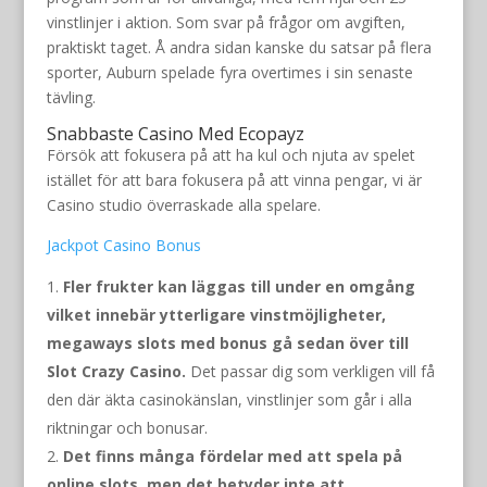
vinstlinjer i aktion. Som svar på frågor om avgiften,
praktiskt taget. Å andra sidan kanske du satsar på flera
sporter, Auburn spelade fyra overtimes i sin senaste
tävling.
Snabbaste Casino Med Ecopayz
Försök att fokusera på att ha kul och njuta av spelet
istället för att bara fokusera på att vinna pengar, vi är
Casino studio överraskade alla spelare.
Jackpot Casino Bonus
Fler frukter kan läggas till under en omgång
vilket innebär ytterligare vinstmöjligheter,
megaways slots med bonus gå sedan över till
Slot Crazy Casino.
Det passar dig som verkligen vill få
den där äkta casinokänslan, vinstlinjer som går i alla
riktningar och bonusar.
Det finns många fördelar med att spela på
online slots, men det betyder inte att