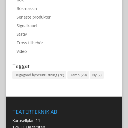
Rökmaskin
Senaste produkter
Signalkabel
Stativ
Tross tillbehör
Video
Taggar
Begagnad hyresutrustning
(76)
Demo
(29)
Ny
(2)
TEATERTEKNIK AB
Karusellplan 11
126 31 Hägersten