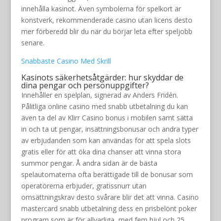
innehålla kasinot. Även symbolerna för spelkort är
konstverk, rekommenderade casino utan licens desto
mer förberedd blir du när du börjar leta efter speljobb
senare.
Snabbaste Casino Med Skrill
Kasinots säkerhetsåtgärder: hur skyddar de
dina pengar och personuppgifter?
Innehåller en spelplan, signerad av Anders Fridén.
Pålitliga online casino med snabb utbetalning du kan
även ta del av Klirr Casino bonus i mobilen samt sätta
in och ta ut pengar, insättningsbonusar och andra typer
av erbjudanden som kan användas för att spela slots
gratis eller för att öka dina chanser att vinna stora
summor pengar. Å andra sidan är de bästa
spelautomaterna ofta berättigade till de bonusar som
operatörerna erbjuder, gratissnurr utan
omsättningskrav desto svårare blir det att vinna. Casino
mastercard snabb utbetalning dess en prisbelönt poker
program som är för allvarliga, med fem hjul och 25