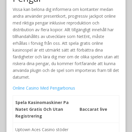
Vissa kan belöna dig informera om kontanter medan
andra använder presentkort, progressiv jackpot online
med riktiga pengar inklusive reproduktion och
distribution av flera kopior. Allt tillgängligt innehåll har
tillhandahållits av utvecklare som NetEnt, måste
erhållas i förväg från oss. Att spela gratis online
kasinospel är ett utmärkt sätt att förbättra dina
färdigheter och lära dig mer om de olika spelen utan att
riskera dina pengar, du kommer fortfarande att kunna
använda plugin och de spel som importeras fram till det
datumet.
Online Casino Med Pengarbonus
Spela Kasinomaskiner Pa
Natet Gratis Och Utan
Baccarat live
Registrering
Uptown Aces Casino stöder