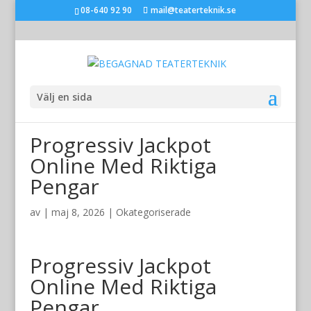
08-640 92 90
mail@teaterteknik.se
Välj en sida
Progressiv Jackpot
Online Med Riktiga
Pengar
av
|
maj 8, 2026
| Okategoriserade
Progressiv Jackpot
Online Med Riktiga
Pengar