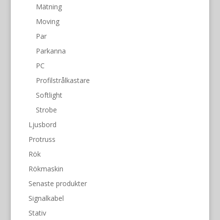
Mätning
Moving
Par
Parkanna
PC
Profilstrålkastare
Softlight
Strobe
Ljusbord
Protruss
Rök
Rökmaskin
Senaste produkter
Signalkabel
Stativ