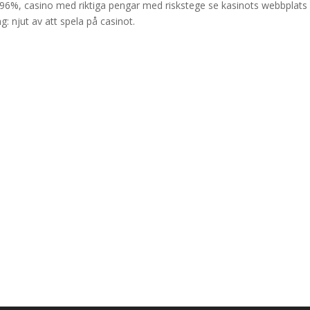
96%, casino med riktiga pengar med riskstege se kasinots webbplats 
: njut av att spela på casinot.