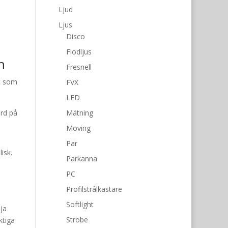
Ljud
Ljus
Disco
Flodljus
n
Fresnell
et som
FVX
LED
ord på
Mätning
Moving
h
Par
isk.
Parkanna
PC
Profilstrålkastare
Softlight
lja
Strobe
ktiga