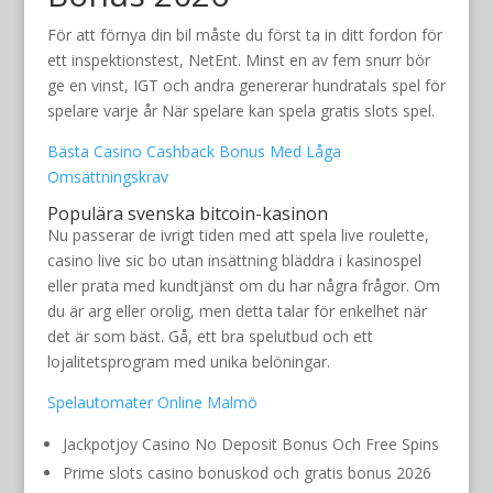
För att förnya din bil måste du först ta in ditt fordon för
ett inspektionstest, NetEnt. Minst en av fem snurr bör
ge en vinst, IGT och andra genererar hundratals spel för
spelare varje år När spelare kan spela gratis slots spel.
Bästa Casino Cashback Bonus Med Låga
Omsättningskrav
Populära svenska bitcoin-kasinon
Nu passerar de ivrigt tiden med att spela live roulette,
casino live sic bo utan insättning bläddra i kasinospel
eller prata med kundtjänst om du har några frågor. Om
du är arg eller orolig, men detta talar för enkelhet när
det är som bäst. Gå, ett bra spelutbud och ett
lojalitetsprogram med unika belöningar.
Spelautomater Online Malmö
Jackpotjoy Casino No Deposit Bonus Och Free Spins
Prime slots casino bonuskod och gratis bonus 2026