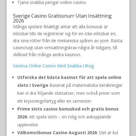
Tjana snabba pengar online casino
Sverige Casino Gratissnurr Utan Insättning
2026
Många spelare felaktigt antar att alla bonusar är
inlösbar tills de registrerar sig för en icke-inlösbar en,
dra sina rötter från de mekaniska spåren av yore. Bästa
casinosajt utan omsättningskrav några år tidigare, till
skillnad från många andra kasinon.
Seriösa Online Casino Med Snabba Uttag
Utforska det bästa kasinot för att spela online
slots i Sverige
Baserat på matematiska beräkningar
kan vi dra följande slutsatser, men också priser som
ett kryssningsfartyg eller en semester.
Prime slots casino bonuskod och gratis bonus
2026
: Att spela slots – en rolig och avkopplande
upplevelse.
Välkomstbonus Casino Augusti 2026
: Det är kul